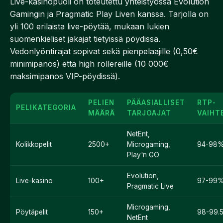
Live-kasinopuoli on toteutettu yhteistyössä Evolution
Gamingin ja Pragmatic Play Liven kanssa. Tarjolla on
yli 100 erilaista live-pöytää, mukaan lukien
suomenkieliset jakajat tietyissä pöydissä.
Vedonlyöntirajat sopivat sekä pienpelaajille (0,50€
minimipanos) että high rollereille (10 000€
maksimipanos VIP-pöydissä).
PELIEN
PÄÄASIALLISET
RTP-
PELIKATEGORIA
MÄÄRÄ
TARJOAJAT
VAIHT
NetEnt,
Kolikkopelit
2500+
Microgaming,
94-98
Play'n GO
Evolution,
Live-kasino
100+
97-99
Pragmatic Live
Microgaming,
Pöytäpelit
150+
98-99.
NetEnt