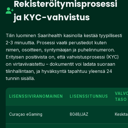
Rekisteröitymisprosessi
ja KYC-vahvistus
Tilin luominen Saarihealth kasinolla kestää tyypillisesti
2-3 minuuttia. Prosessi vaatii perustiedot kuten
nimen, osoitteen, syntymäajan ja puhelinnumeron.
Erityisen positiivista on, että vahvistusprosessi (KYC)
on virtaviivaistettu – dokumentit voi ladata suoraan
tilinhallintaan, ja hyväksyntä tapahtuu yleensä 24
tunnin sisällä.
VALV
LISENSSIVIRANOMAINEN
LISENSSITUNNUS
TASO
Curaçao eGaming
8048/JAZ
Keskit