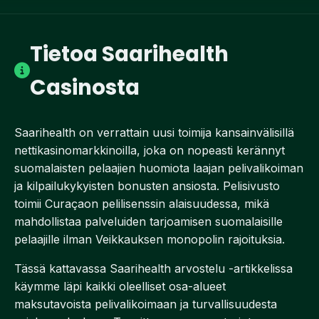
Tietoa Saarihealth
Casinosta
Saarihealth on verrattain uusi toimija kansainvälisillä
nettikasinomarkkinoilla, joka on nopeasti kerännyt
suomalaisten pelaajien huomiota laajan pelivalikoiman
ja kilpailukykyisten bonusten ansiosta. Pelisivusto
toimii Curaçaon pelilisenssin alaisuudessa, mikä
mahdollistaa palveluiden tarjoamisen suomalaisille
pelaajille ilman Veikkauksen monopolin rajoituksia.
Tässä kattavassa Saarihealth arvostelu -artikkelissa
käymme läpi kaikki oleelliset osa-alueet
maksutavoista pelivalikoimaan ja turvallisuudesta