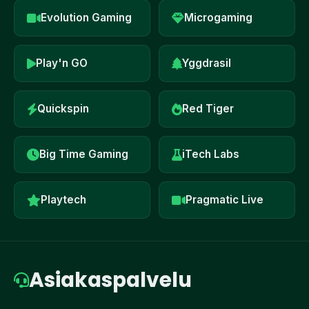
Evolution Gaming
Microgaming
Play'n GO
Yggdrasil
Quickspin
Red Tiger
Big Time Gaming
iTech Labs
Playtech
Pragmatic Live
Asiakaspalvelu