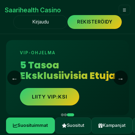
Saarihealth Casino
☰
Kirjaudu
REKISTERÖIDY
VIP-OHJELMA
5 Tasoa
Eksklusiivisia Etuja
←
→
LIITY VIP:KSI
Suosituimmat
Suositut
Kampanjat